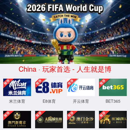
陕西氢能炼钢